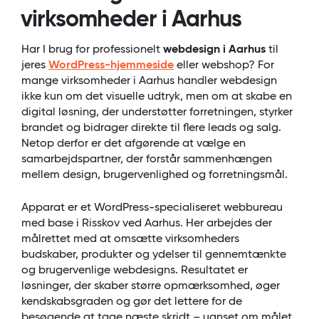
virksomheder i Aarhus
Har I brug for professionelt
webdesign i Aarhus
til
jeres
WordPress-hjemmeside
eller webshop? For
mange virksomheder i Aarhus handler webdesign
ikke kun om det visuelle udtryk, men om at skabe en
digital løsning, der understøtter forretningen, styrker
brandet og bidrager direkte til flere leads og salg.
Netop derfor er det afgørende at vælge en
samarbejdspartner, der forstår sammenhængen
mellem design, brugervenlighed og forretningsmål.
Apparat er et WordPress-specialiseret webbureau
med base i Risskov ved Aarhus. Her arbejdes der
målrettet med at omsætte virksomheders
budskaber, produkter og ydelser til gennemtænkte
og brugervenlige webdesigns. Resultatet er
løsninger, der skaber større opmærksomhed, øger
kendskabsgraden og gør det lettere for de
besøgende at tage næste skridt – uanset om målet