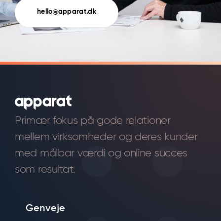
hello@apparat.dk
Primær fokus på gode relationer
mellem virksomheder og deres kunder
med målbar værdi og online succes
som resultat.
Genveje