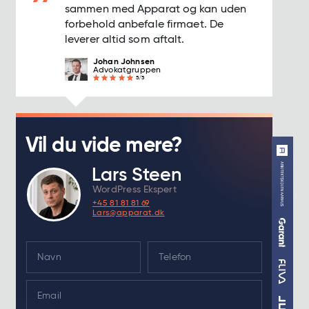
sammen med Apparat og kan uden
forbehold anbefale firmaet. De
leverer altid som aftalt.
Johan Johnsen
Advokatgruppen
5/5
Vil du vide mere?
Lars Steen
WordPress Ekspert
+45 81 81 81 69
Lars@apparat.dk
N
a
m
E
e
m
*