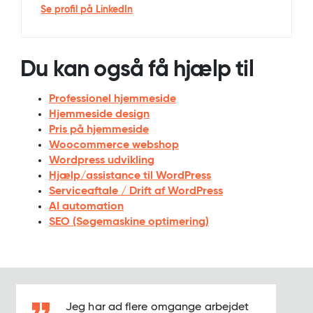
multimediedesigner og webudvikler (bachelor)
Se profil på LinkedIn
fra Business Academy Aarhus og har det
faglige ansvar for design, brugeroplevelse,
SEO og den tekniske arkitektur på Apparat’s
Du kan også få hjælp til
professionelle WordPress-løsninger.
Professionel hjemmeside
Hjemmeside design
Pris på hjemmeside
Woocommerce webshop
Wordpress udvikling
Hjælp/assistance til WordPress
Serviceaftale / Drift af WordPress
AI automation
SEO (Søgemaskine optimering)
Jeg har ad flere omgange arbejdet