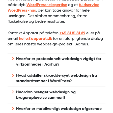
både dyb
WordPress-ekspertise
og et
fuldservice
WordPress-hus
, der kan tage ansvar for hele
løsningen. Det skaber sammenhæng, færre
flaskehalse og bedre resultater.
Kontakt Apparat på telefon
+45 81 81 81 69
eller på
email
hello@apparat.dk
for en uforpligtende dialog
om jeres næste webdesign-projekt i Aarhus.
Hvorfor er professionelt webdesign vigtigt for
virksomheder i Aarhus?
Professionelt webdesign er afgørende, fordi
Hvad adskiller skræddersyet webdesign fra
hjemmesiden ofte er det første møde mellem
standardtemaer i WordPress?
virksomheden og potentielle kunder. For
virksomheder i Aarhus betyder et
Skræddersyet webdesign tager udgangspunkt
Hvordan hænger webdesign og
gennemtænkt webdesign, at budskaber
i virksomhedens identitet, målgrupper og
brugeroplevelse sammen?
kommunikeres klart, brandet fremstår
forretningsmål, hvor standardtemaer ofte er
troværdigt, og brugerne nemt kan finde det,
generiske løsninger til mange formål. For
Webdesign og brugeroplevelse hænger tæt
Hvorfor er mobilvenligt webdesign afgørende
de leder efter. Et godt webdesign understøtter
virksomheder i Aarhus betyder skræddersyet
sammen, fordi designet guider brugerne