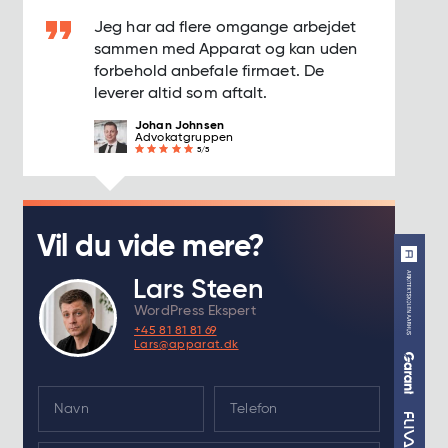
Jeg har ad flere omgange arbejdet
sammen med Apparat og kan uden
forbehold anbefale firmaet. De
leverer altid som aftalt.
Johan Johnsen
Advokatgruppen
5/5
Vil du vide mere?
Lars Steen
WordPress Ekspert
+45 81 81 81 69
Lars@apparat.dk
N
a
m