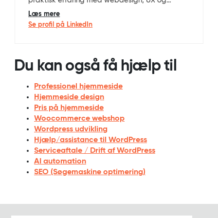
praktisk erfaring med webdesign, UX og
WordPress-udvikling. Han er uddannet
Læs mere
multimediedesigner og webudvikler (bachelor)
Se profil på LinkedIn
fra Business Academy Aarhus og har det
faglige ansvar for design, brugeroplevelse,
SEO og den tekniske arkitektur på Apparat’s
Du kan også få hjælp til
professionelle WordPress-løsninger.
Professionel hjemmeside
Hjemmeside design
Pris på hjemmeside
Woocommerce webshop
Wordpress udvikling
Hjælp/assistance til WordPress
Serviceaftale / Drift af WordPress
AI automation
SEO (Søgemaskine optimering)