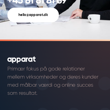
+45 81 81 81 69
hello@apparat.dk
Primær fokus på gode relationer
mellem virksomheder og deres kunder
med målbar værdi og online succes
som resultat.