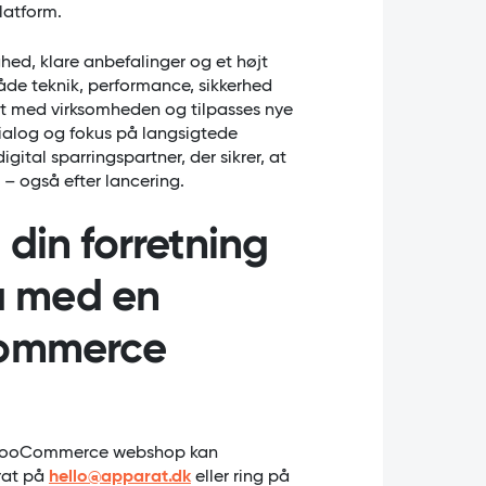
platform.
ed, klare anbefalinger og et højt
både teknik, performance, sikkerhed
akt med virksomheden og tilpasses nye
dialog og fokus på langsigtede
gital sparringspartner, der sikrer, at
 – også efter lancering.
e din forretning
au med en
Commerce
n WooCommerce webshop kan
rat på
hello@apparat.dk
eller ring på