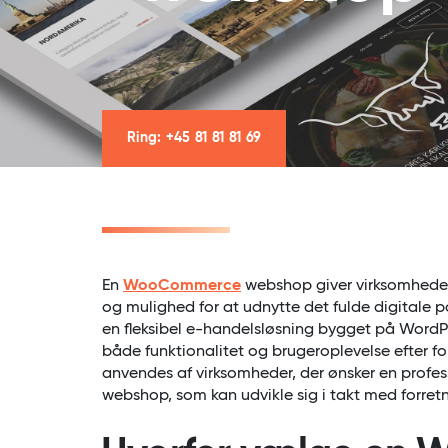
Ring: +45 81 81 81 69
En
WooCommerce
webshop giver virksomheder 
og mulighed for at udnytte det fulde digital
en fleksibel e-handelsløsning bygget på WordPr
både funktionalitet og brugeroplevelse efter f
anvendes af virksomheder, der ønsker en professi
webshop, som kan udvikle sig i takt med forret