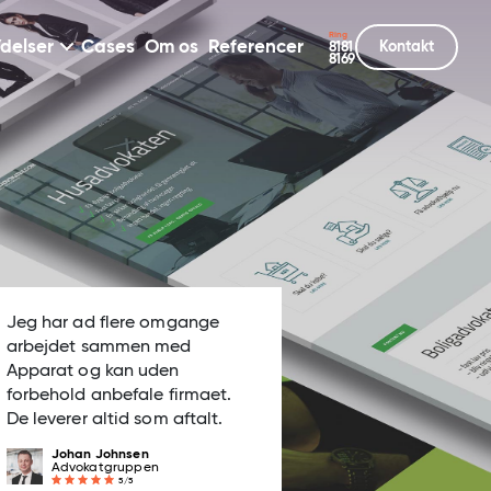
Ring
delser
Cases
Om os
Referencer
Kontakt
8181
8169
Jeg har ad flere omgange
arbejdet sammen med
Apparat og kan uden
forbehold anbefale firmaet.
De leverer altid som aftalt.
Johan Johnsen
Advokatgruppen
5/5