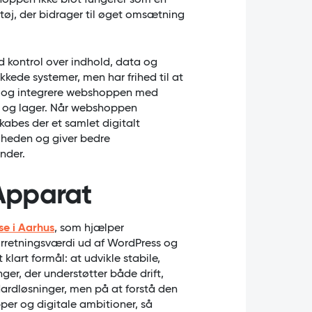
shoppen ikke blot fungerer som en
tøj, der bidrager til øget omsætning
kontrol over indhold, data og
kkede systemer, men har frihed til at
tet og integrere webshoppen med
g og lager. Når webshoppen
skabes der et samlet digitalt
gheden og giver bedre
nder.
Apparat
e i Aarhus
, som hjælper
orretningsværdi ud af WordPress og
lart formål: at udvikle stabile,
er, der understøtter både drift,
ardløsninger, men på at forstå den
per og digitale ambitioner, så