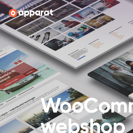
Apparat
Woo­Com
webshop