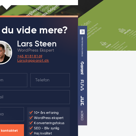
l du vide mere?
Lars Steen
WordPress Ekspert
+45 81 81 81 69
Lars@apparat.dk
10+ års erfaring
WordPress ekspert
Konverteringsfokus
SEO - Bliv synlig
v kontaktet
Høj kvalitet