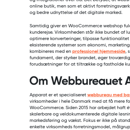
og integrationer over tid. Det betyder, at web
online butik, men som et aktivt forretningsværk
og bedre udnyttelse af det digitale marked.
Samtidig giver en WooCommerce webshop fuld 
kunderejse. Virksomheden står ikke bundet af lu
optimere konverteringer, tilpasse funktionali
eksisterende systemer som økonomi, marketin
kombineres med en
professionel hjemmeside
, 
fundament, der styrker brandet, øger troværdi
forudsætninger for at tiltrække og fastholde ku
Om Webbureauet 
Apparat er et specialiseret
webbureau med bas
virksomheder i hele Danmark med at få mere f
WooCommerce. Siden 2015 har arbejdet haft ét k
skalerbare og veldokumenterede digitale løsning
markedsføring og vækst. Fokus er ikke på stand
enkelte virksomheds forretningsmodel, målgrup