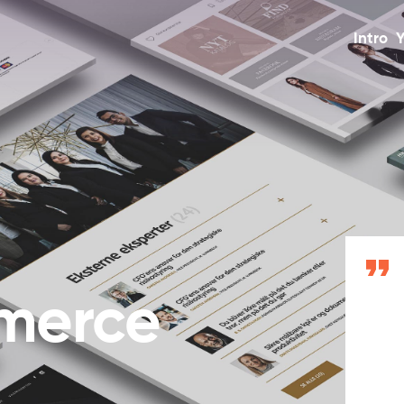
Intro
Y
merce