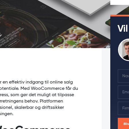
Vi
N
a
en effektiv indgang til online salg
m
E
e potentiale. Med WooCommerce får du
e
m
ess, som gør det muligt at tilpasse
*
a
orretningens behov. Platformen
F
i
onel, skalerbar og driftssikker
i
l
ningen.
r
*
m
Bli
a