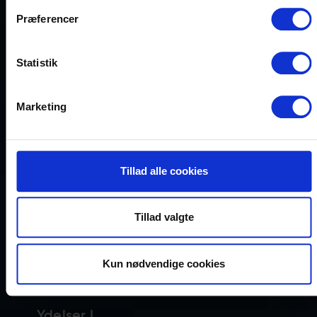
mellem virksomheder og deres kunder
Præferencer
med målbar værdi og online succes
som resultat.
Statistik
Marketing
Genveje
Webbureau Aarhus
Tillad alle cookies
SEO
Tillad valgte
Cookie- og privatlivspolitik
Kun nødvendige cookies
Sitemap
Ydelser I