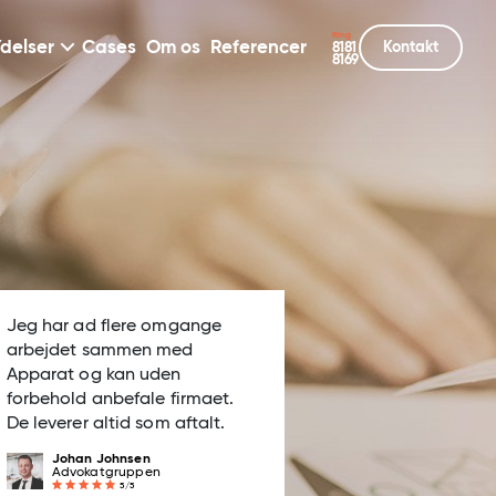
Ring
delser
Cases
Om os
Referencer
Kontakt
8181
8169
Jeg har ad flere omgange
arbejdet sammen med
Apparat og kan uden
forbehold anbefale firmaet.
De leverer altid som aftalt.
Johan Johnsen
Advokatgruppen
5/5