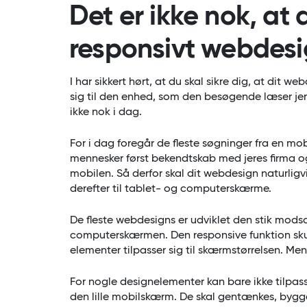
Det er ikke nok, at 
responsivt webdesi
I har sikkert hørt, at du skal sikre dig, at dit we
sig til den enhed, som den besøgende læser je
ikke nok i dag.
For i dag foregår de fleste søgninger fra en mo
mennesker først bekendtskab med jeres firma 
mobilen. Så derfor skal dit webdesign naturligvi
derefter til tablet- og computerskærme.
De fleste webdesigns er udviklet den stik modsatt
computerskærmen. Den responsive funktion skul
elementer tilpasser sig til skærmstørrelsen. Men 
For nogle designelementer kan bare ikke tilpas
den lille mobilskærm. De skal gentænkes, bygg