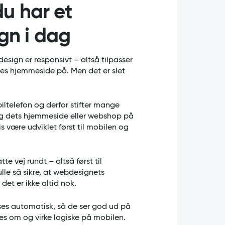
du har et
gn i dag
bdesign er responsivt – altså tilpasser
res hjemmeside på. Men det er slet
biltelefon og derfor stifter mange
og dets hjemmeside eller webshop på
s være udviklet først til mobilen og
e vej rundt – altså først til
le så sikre, at webdesignets
det er ikke altid nok.
ses automatisk, så de ser god ud på
es om og virke logiske på mobilen.