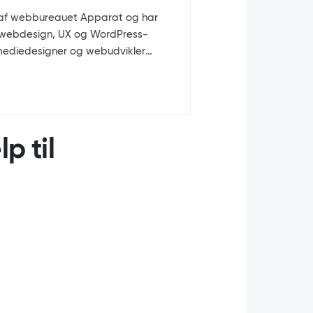
O af webbureauet Apparat og har
ed webdesign, UX og WordPress-
imediedesigner og webudvikler
Aarhus og har det faglige ansvar
og den tekniske arkitektur på
ss-løsninger.
p til