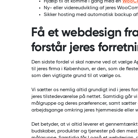
Hjælp til at komme i gang med en
WooCo
Ny- eller videreudvikling af jeres WooC
Sikker hosting med automatisk backup af
Få et webdesign fra
forstår jeres forretn
Den sidste fordel vi skal nævne ved at vælge 
til jeres firma i København, er den, som de fles
som den vigtigste grund til at vælge os.
Vi sætter os nemlig altid grundigt ind i jeres f
jeres tilstedeværelse på nettet. Samtidig går vi
målgruppe og deres præferencer, samt sætter os
arbejdsgange omkring jeres hjemmeside eller 
Det betyder, at vi altid leverer et gennemtænk
budskaber, produkter og tjenester på den mest