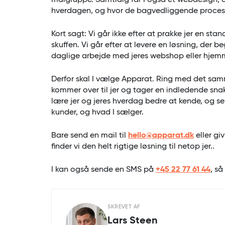
målgruppe. Samtidig får I også et webdesign, de
hverdagen, og hvor de bagvedliggende processe
Kort sagt: Vi går ikke efter at prakke jer en sta
skuffen. Vi går efter at levere en løsning, der be
daglige arbejde med jeres webshop eller hjem
Derfor skal I vælge Apparat. Ring med det samm
kommer over til jer og tager en indledende sna
lære jer og jeres hverdag bedre at kende, og s
kunder, og hvad I sælger.
Bare send en mail til
hello@apparat.dk
eller giv
finder vi den helt rigtige løsning til netop jer..
I kan også sende en SMS på
+45 22 77 61 44
, så
SKREVET AF
Lars Steen