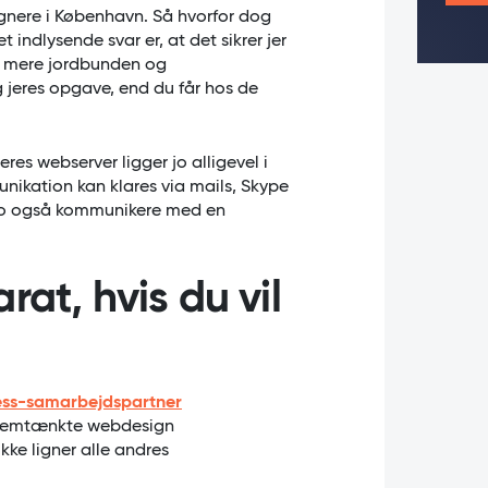
ignere i København. Så hvorfor dog
t indlysende svar er, at det sikrer jer
n mere jordbunden og
og jeres opgave, end du får hos de
res webserver ligger jo alligevel i
nikation kan klares via mails, Skype
I jo også kommunikere med en
at, hvis du vil
ss-samarbejdspartner
nnemtænkte webdesign
kke ligner alle andres