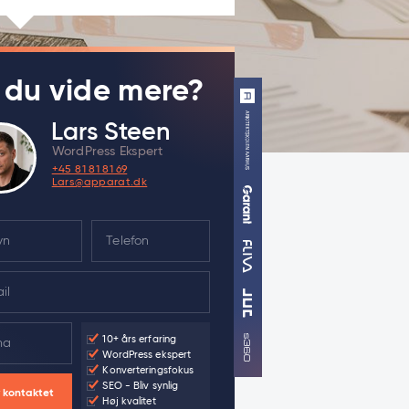
l du vide mere?
Lars Steen
WordPress Ekspert
+45 81 81 81 69
Lars@apparat.dk
10+ års erfaring
WordPress ekspert
Konverteringsfokus
SEO - Bliv synlig
v kontaktet
Høj kvalitet