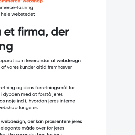
mmerce-webshop
ommerce-løsning
 hele webstedet
 et firma, der
ing
Apparat som leverandør af webdesign
te af vores kunder altid fremhæver
orretning og dens forretningsmål for
 i dybden med at forstå jeres
 nøje ind i, hvordan jeres interne
webshop fungerer.
t webdesign, der kan præsentere jeres
 elegante måde over for jeres