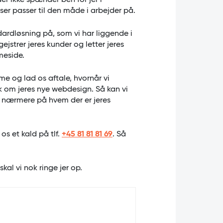
r ikke spænder ben for jer i
r passer til den måde i arbejder på.
ndardløsning på, som vi har liggende i
gejstrer jeres kunder og letter jeres
meside.
e og lad os aftale, hvornår vi
k om jeres nye webdesign. Så kan vi
e nærmere på hvem der er jeres
 os et kald på tlf.
+45 81 81 81 69
. Så
 skal vi nok ringe jer op.