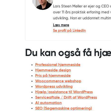
Lars Steen Møller er ejer og CE
over 11 års praktisk erfaring m
udvikling. Han er uddannet mult
(bachelor) fra Business Academy 
Læs mere
for design, brugeroplevelse, SEO 
Se profil på LinkedIn
Apparat’s professionelle WordPre
Du kan også få hjæl
Professionel hjemmeside
Hjemmeside design
Pris på hjemmeside
Woocommerce webshop
Wordpress udvikling
Hjælp/assistance til WordPress
Serviceaftale / Drift af WordPress
AI automation
SEO (Søgemaskine optimering)