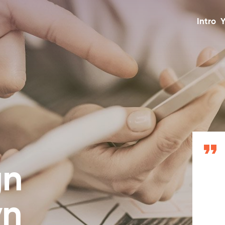
Intro
Y
gn
vn