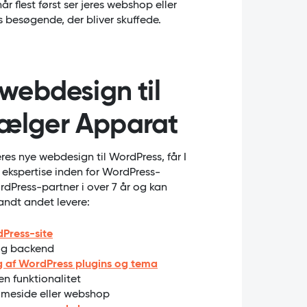
år flest først ser jeres webshop eller
s besøgende, der bliver skuffede.
 webdesign til
vælger Apparat
res nye webdesign til WordPress, får I
 ekspertise inden for WordPress-
rdPress-partner i over 7 år og kan
ndt andet levere:
dPress-site
 og backend
ng af WordPress plugins og tema
n funktionalitet
mmeside eller webshop