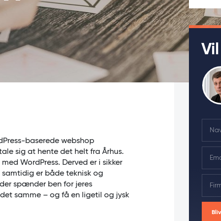
Vi
N
a
ordPress-baserede webshop
m
E
ale sig at hente det helt fra Århus.
e
m
g med WordPress. Derved er i sikker
*
a
r samtidig er både teknisk og
F
i
 der spænder ben for jeres
i
l
det samme – og få en ligetil og jysk
r
*
m
Bli
a