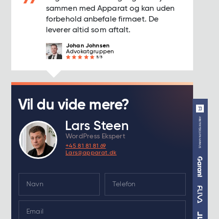
sammen med Apparat og kan uden
forbehold anbefale firmaet. De
leverer altid som aftalt.
Johan Johnsen
Advokatgruppen
5/5
Vil du vide mere?
Lars Steen
WordPress Ekspert
+45 81 81 81 69
Lars@apparat.dk
N
a
m
E
e
m
*