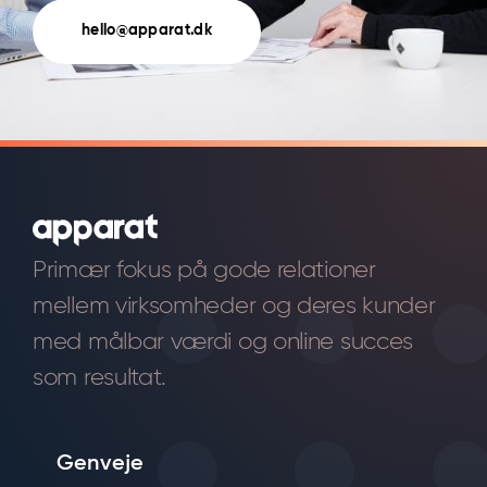
hello@apparat.dk
Primær fokus på gode relationer
mellem virksomheder og deres kunder
med målbar værdi og online succes
som resultat.
Genveje