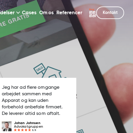
Ring
delser
Cases
Om os
Referencer
Kontakt
8181
8169
Jeg har ad flere omgange
arbejdet sammen med
Apparat og kan uden
forbehold anbefale firmaet.
De leverer altid som aftalt.
Johan Johnsen
Advokatgruppen
5/5