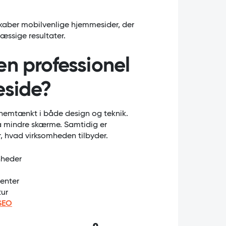
i skaber mobilvenlige hjemmesider, der
æssige resultater.
n professionel
eside?
nnemtænkt i både design og teknik.
på mindre skærme. Samtidig er
år, hvad virksomheden tilbyder.
nheder
menter
tur
SEO