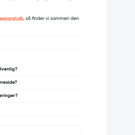
apparat.dk
, så finder vi sammen den
 den automatisk tilpasser sig
ptimalt på smartphones og tablets.
et betyder, at mobilversionen af
lvenlig?
nger i søgeresultaterne.
 metode til at sikre, at en
mmeside?
heder.
e hjemmesider og udvikle helt nye
eringer?
e for brugerne at navigere og
nverteringsrater.
og omfang. Kontakt os for et konkret