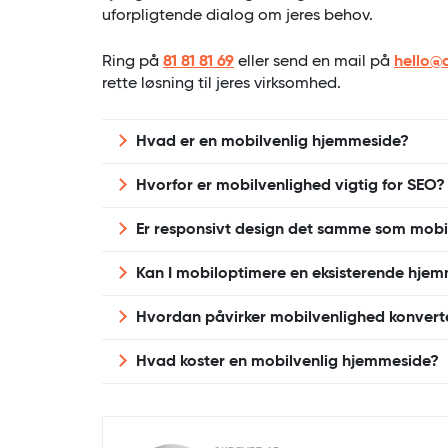
uforpligtende dialog om jeres behov.
Ring på
81 81 81 69
eller send en mail på
hello@
rette løsning til jeres virksomhed.
Hvad er en mobilvenlig hjemmeside?
En mobilvenlig hjemmeside er designet, så
Hvorfor er mobilvenlighed vigtig for SEO?
forskellige skærmstørrelser og fungerer o
Google bruger mobile-first indexing, hvilk
Er responsivt design det samme som mobi
hjemmesiden har stor betydning for placeri
Ja, responsivt design er den mest anvendte
Kan I mobiloptimere en eksisterende hje
hjemmeside er mobilvenlig på tværs af en
Ja, vi kan både mobiloptimere eksisterend
Hvordan påvirker mobilvenlighed konvert
mobilvenlige løsninger.
En mobilvenlig hjemmeside gør det nemmer
Hvad koster en mobilvenlig hjemmeside?
handle, hvilket typisk resulterer i højere ko
Prisen afhænger af design, funktionalitet 
og uforpligtende tilbud.