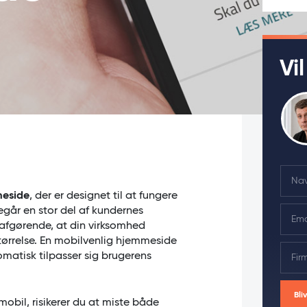
Vi
N
a
meside
, der er designet til at fungere
m
E
går en stor del af kundernes
e
m
 afgørende, at din virksomhed
*
a
tørrelse. En mobilvenlig hjemmeside
F
i
omatisk tilpasser sig brugerens
i
l
r
*
m
Bli
obil, risikerer du at miste både
a