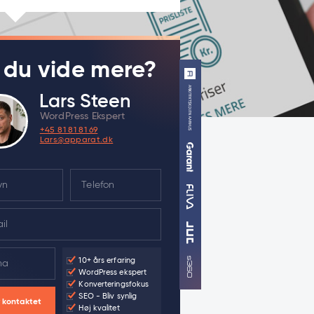
l du vide mere?
Lars Steen
WordPress Ekspert
+45 81 81 81 69
Lars@apparat.dk
10+ års erfaring
WordPress ekspert
Konverteringsfokus
SEO - Bliv synlig
v kontaktet
Høj kvalitet