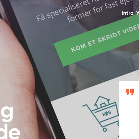
Intro
Y
ig
de