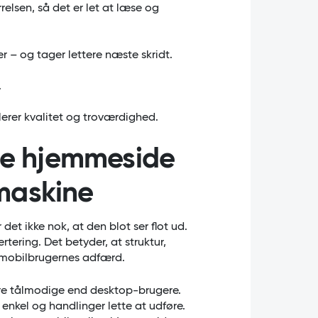
elsen, så det er let at læse og
er – og tager lettere næste skridt.
.
erer kvalitet og troværdighed.
ge hjemmeside
smaskine
det ikke nok, at den blot ser flot ud.
ering. Det betyder, at struktur,
t mobilbrugernes adfærd.
re tålmodige end desktop-brugere.
enkel og handlinger lette at udføre.