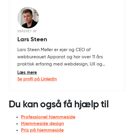
SKREVET AF
Lars Steen
Lars Steen Møller er ejer og CEO af
webbureauet Apparat og har over 11 års
praktisk erfaring med webdesign, UX og
WordPress-udvikling. Han er uddannet
Læs mere
multimediedesigner og webudvikler (bachelor)
Se profil på LinkedIn
fra Business Academy Aarhus og har det
faglige ansvar for design, brugeroplevelse,
SEO og den tekniske arkitektur på Apparat’s
Du kan også få hjælp til
professionelle WordPress-løsninger.
Professionel hjemmeside
Hjemmeside design
Pris på hjemmeside