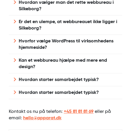
Hvordan vælger man det rette webbureau i
Silkeborg?
Valget bør baseres på erfaring, arbejdsmetode
Er det en ulempe, at webbureauet ikke ligger i
og forståelse for forretning frem for geografi.
Silkeborg?
Et godt webbureau rådgiver om både teknik,
struktur og mål.
Nej. Digitale samarbejdsformer gør det muligt
Hvorfor vælge WordPress til virksomhedens
at arbejde tæt sammen, også uden daglig
hjemmeside?
fysisk kontakt.
WordPress er fleksibelt, skalerbart og velegnet
Kan et webbureau hjælpe med mere end
til SEO og videreudvikling.
design?
Ja. Professionelle webbureauer hjælper også
Hvordan starter samarbejdet typisk?
med teknik, performance, SEO og
vedligeholdelse.
Ja. Professionelle webbureauer hjælper også
Hvordan starter samarbejdet typisk?
med teknik, performance, SEO og
vedligeholdelse.
Samarbejdet starter med rådgivning og
behovsafdækning, før design og udvikling
Kontakt os nu på telefon:
+45 81 81 81 69
eller på
igangsættes.
email:
hello@apparat.dk