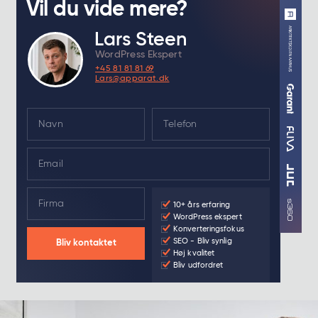
Vil du vide mere?
Lars Steen
WordPress Ekspert
+45 81 81 81 69
Lars@apparat.dk
N
a
m
E
e
m
*
a
F
i
10+ års erfaring
i
l
WordPress ekspert
r
*
Konverteringsfokus
m
SEO - Bliv synlig
Bliv kontaktet
a
Høj kvalitet
Bliv udfordret