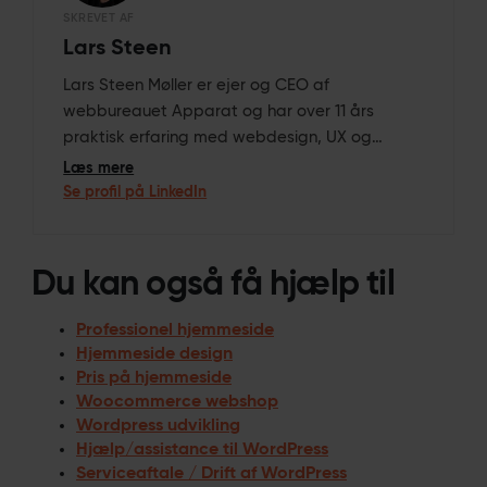
SKREVET AF
Lars Steen
Lars Steen Møller er ejer og CEO af
webbureauet Apparat og har over 11 års
praktisk erfaring med webdesign, UX og
WordPress-udvikling. Han er uddannet
Læs mere
multimediedesigner og webudvikler (bachelor)
Se profil på LinkedIn
fra Business Academy Aarhus og har det
faglige ansvar for design, brugeroplevelse,
SEO og den tekniske arkitektur på Apparat’s
Du kan også få hjælp til
professionelle WordPress-løsninger.
Professionel hjemmeside
Hjemmeside design
Pris på hjemmeside
Woocommerce webshop
Wordpress udvikling
Hjælp/assistance til WordPress
Serviceaftale / Drift af WordPress