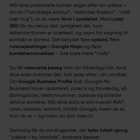
Når dine potentielle kunder søger efter din ydelse +
din by (“tandlæge Aarhus”, “elektriker Risskov”, “café
nær mig”), vil du være
først i synsfeltet
. Med
Lokal
SEO
får du netop det: synlighed dér, hvor
købsintentionen er stærkest, og vejen fra søgning til
kontakt er kortest. Det betyder flere
opkald
, flere
rutevejledninger i Google Maps
og flere
kundehenvendelser
– ikke bare mere “trafik”.
Du får
relevante besøg
frem for tilfældige klik, fordi
dine sider matcher det, folk leder efter i dit område.
Din
Google Business Profile
(tidl. Google My
Business) bliver opdateret, præcis og troværdig, så
åbningstider, telefonnummer, adresse og billeder
altid er korrekte. Når dine data er ens overalt (NAP:
navn, adresse, telefon), forstår Google, hvem du er,
hvor du er – og hvem du skal vises til.
Samtidig får du landingssider, der
taler lokalt sprog
:
“ydelse + by/område”, konkrete beviser