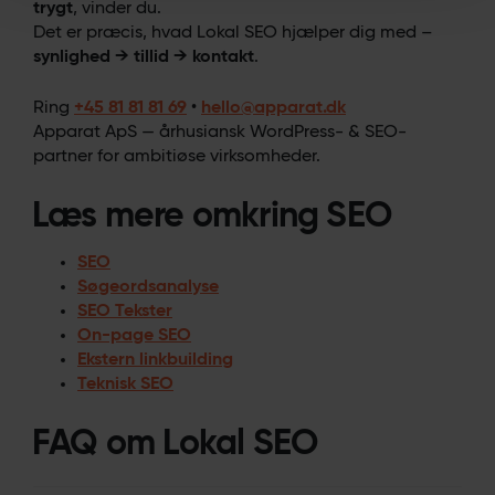
trygt
, vinder du.
Det er præcis, hvad Lokal SEO hjælper dig med –
synlighed → tillid → kontakt
.
Ring
+45 81 81 81 69
•
hello@apparat.dk
Apparat ApS — århusiansk WordPress- & SEO-
partner for ambitiøse virksomheder.
Læs mere omkring SEO
SEO
Søgeordsanalyse
SEO Tekster
On-page SEO
Ekstern linkbuilding
Teknisk SEO
FAQ om Lokal SEO