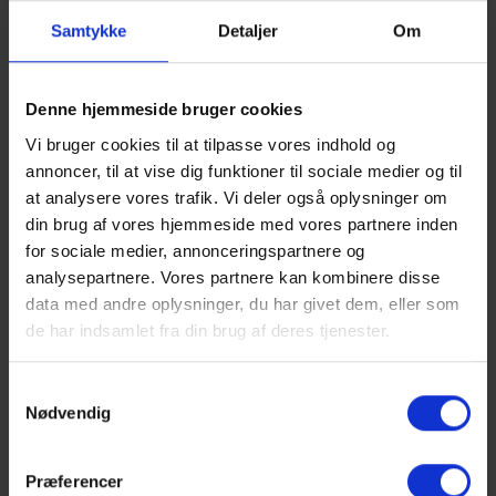
Spørgsmål/svar, pris, processer og beviser
Samtykke
Detaljer
Om
Kunder vælger hurtigere, når tvivlen forsvinder. Du får
sektioner, der
sænker risiko
og
øger tillid
: ofte
stillede spørgsmål, før/efter, trin-for-trin og
Denne hjemmeside bruger cookies
gennemsigtige priser.
Vi bruger cookies til at tilpasse vores indhold og
Plan og pris for Lokal SEO —
annoncer, til at vise dig funktioner til sociale medier og til
at analysere vores trafik. Vi deler også oplysninger om
sådan får du værdi fra uge
din brug af vores hjemmeside med vores partnere inden
1
for sociale medier, annonceringspartnere og
analysepartnere. Vores partnere kan kombinere disse
data med andre oplysninger, du har givet dem, eller som
Lite (kickstart)
de har indsamlet fra din brug af deres tjenester.
Korrigeret Google Business Profile
Samtykkevalg
1–2 lokale landingssider (ydelse + by)
Nødvendig
Basal anmeldelsesplaybook
Tracking af opkald og rutevejledning
Præferencer