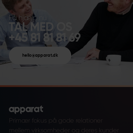
Få hjælp nu
TAL MED OS
+45 81 81 81 69
hello@apparat.dk
Primær fokus på gode relationer
mellem virksomheder og deres kunder