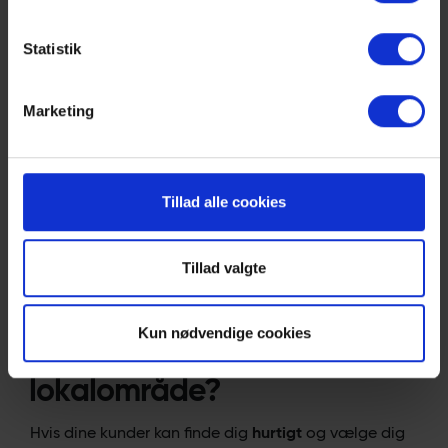
Standard (momentum)
Statistik
Alt i Lite
3–6 lokale sider (by/område + services)
LocalBusiness/FAQ schema
Marketing
Link- og omtaleplan lokalt
Løbende optimering 3 mdr.
Skalér (flere lokationer/områder)
Tillad alle cookies
Alt i Standard
Bystrategi for 2–10 lokationer/områder
Tillad valgte
System til anmeldelser og lokalt PR-arbejde
Kvartalsvise forbedringer på indhold & tech
Kun nødvendige cookies
Klar til at eje dit
lokalområde?
Hvis dine kunder kan finde dig
hurtigt
og vælge dig