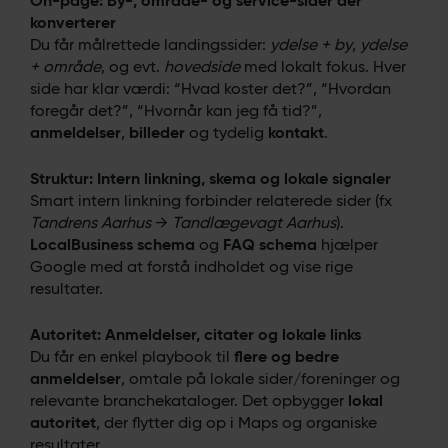
On-page: By-, område- og service-sider der
konverterer
Du får målrettede landingssider:
ydelse + by
,
ydelse
+ område
, og evt.
hovedside
med lokalt fokus. Hver
side har klar værdi: “Hvad koster det?”, “Hvordan
foregår det?”, “Hvornår kan jeg få tid?”,
anmeldelser
,
billeder
og tydelig
kontakt
.
Struktur: Intern linkning, skema og lokale signaler
Smart intern linkning forbinder relaterede sider (fx
Tandrens Aarhus
→
Tandlægevagt Aarhus
).
LocalBusiness schema
og
FAQ schema
hjælper
Google med at forstå indholdet og vise rige
resultater.
Autoritet: Anmeldelser, citater og lokale links
Du får en enkel playbook til
flere og bedre
anmeldelser
, omtale på lokale sider/foreninger og
relevante branchekataloger. Det opbygger
lokal
autoritet
, der flytter dig op i Maps og organiske
resultater.