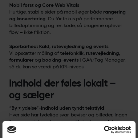
Mobil først og Core Web Vitals
Hurtige, stabile sider på mobil øger både
rangering
og konvertering
. Du får fokus på performance,
billedoptimering og ren kode, så brugerne oplever
flow – ikke friktion.
Sporbarhed: Kald, rutevejledning og events
Vi opsætter måling af
telefonklik, rutevejledning,
formularer
og
booking-events
i GA4/Tag Manager,
så du kan se værdi på KPI-niveau.
Indhold der føles lokalt –
og sælger
“By + ydelse”-indhold uden tyndt tekstfyld
Hver side har tydelige svar, beviser og billeder. Ingen
“copy-paste” med bynavn skiftet ud – men
lokal
relevans
, der kan mærkes.