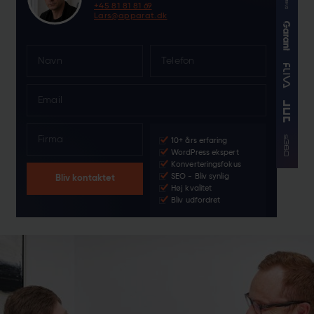
+45 81 81 81 69
Lars@apparat.dk
N
a
m
E
e
m
*
a
F
i
10+ års erfaring
i
l
WordPress ekspert
r
*
Konverteringsfokus
m
SEO - Bliv synlig
Bliv kontaktet
a
Høj kvalitet
Bliv udfordret