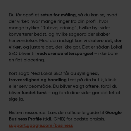
Du får også et
setup for måling
, så du kan se, hvad
der virker: hvor mange ringer fra din profil, hvor
mange trykker “Rutevejledning”, hvilke by-sider
konverterer bedst, og hvilke søgeord der skaber
henvendelser. Med den indsigt kan vi
skalere det, der
virker
, og justere det, der ikke gør. Det er sådan Lokal
SEO bliver til
vedvarende efterspørgsel
– ikke bare
en flot placering.
Kort sagt: Med Lokal SEO får du
synlighed,
troværdighed og handling
tæt på din butik, klinik
eller serviceområde. Du bliver
valgt oftere
, fordi du
bliver
fundet først
– og fordi dine sider gør det let at
sige ja.
Ekstern ressource: Læs den officielle guide til
Google
Business Profile
(tidl. GMB) for bedste praksis.
support.google.com/business