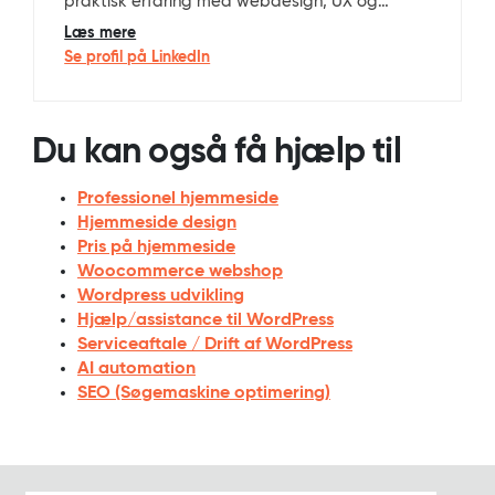
praktisk erfaring med webdesign, UX og
WordPress-udvikling. Han er uddannet
Læs mere
multimediedesigner og webudvikler (bachelor)
Se profil på LinkedIn
fra Business Academy Aarhus og har det
faglige ansvar for design, brugeroplevelse,
SEO og den tekniske arkitektur på Apparat’s
Du kan også få hjælp til
professionelle WordPress-løsninger.
Professionel hjemmeside
Hjemmeside design
Pris på hjemmeside
Woocommerce webshop
Wordpress udvikling
Hjælp/assistance til WordPress
Serviceaftale / Drift af WordPress
AI automation
SEO (Søgemaskine optimering)