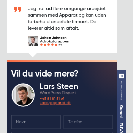
Jeg har ad flere omgange arbejdet
sammen med Apparat og kan uden
forbehold anbefale firmaet. De
leverer altid som aftalt.
Johan Johnsen
Advokatgruppen
5/5
Vil du vide mere?
Lars Steen
WordPress Ekspert
+45 81 81 81 69
Lars@apparat.dk
N
a
m