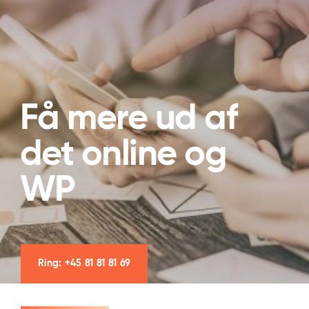
Få mere ud af
det online og
WP
Ring: +45 81 81 81 69