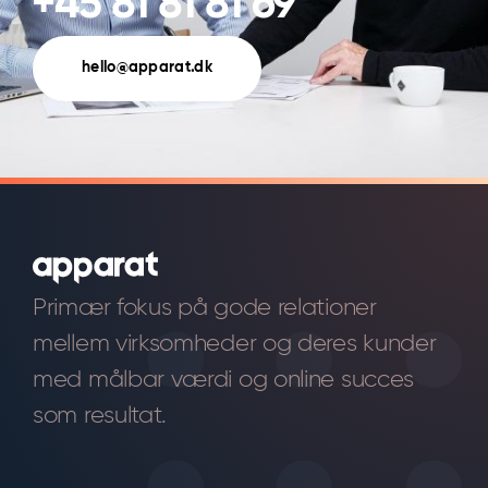
+45 81 81 81 69
hello@apparat.dk
Primær fokus på gode relationer
mellem virksomheder og deres kunder
med målbar værdi og online succes
som resultat.