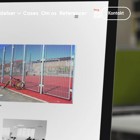
Ring
delser
Cases
Om os
Referencer
Kontakt
8181
8169