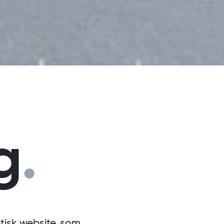
g
.
tisk website, som