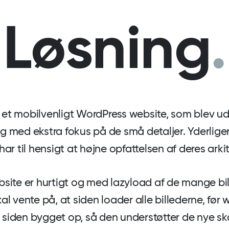
Løsning
.
k et mobilvenligt WordPress website, som blev ud
 og med ekstra fokus på de små detaljer. Yderliger
ar til hensigt at højne opfattelsen af deres arki
site er hurtigt og med lazyload af de mange bil
 vente på, at siden loader alle billederne, før we
er siden bygget op, så den understøtter de nye 