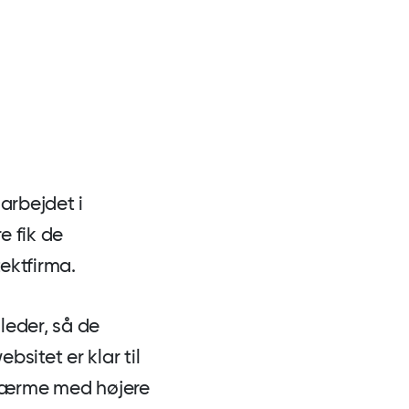
arbejdet i
e fik de
tektfirma.
leder, så de
bsitet er klar til
skærme med højere