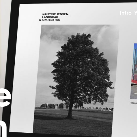
Intro
Y
e
n