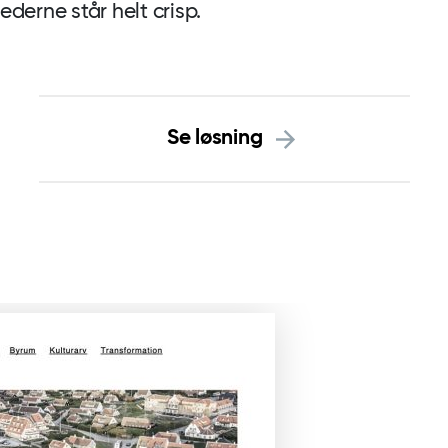
lederne står helt crisp.
Se løsning