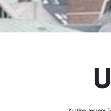
U
Kristine Jensens 