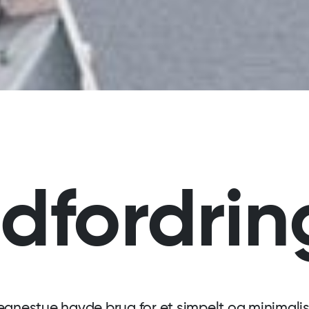
dfordrin
Tegnestue havde brug for et simpelt og minimalis