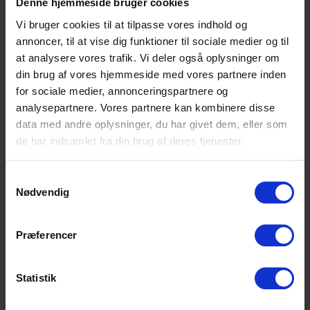
En god tommelfingerregel: én primær CTA og
Denne hjemmeside bruger cookies
maksimalt én sekundær pr. sektion. Primær-
Vi bruger cookies til at tilpasse vores indhold og
CTA skal have:
annoncer, til at vise dig funktioner til sociale medier og til
at analysere vores trafik. Vi deler også oplysninger om
En farve der skiller sig ud fra resten af
din brug af vores hjemmeside med vores partnere inden
designet — ikke nødvendigvis rød, men
for sociale medier, annonceringspartnere og
kontrastfuld
analysepartnere. Vores partnere kan kombinere disse
Et handlingsord i teksten: “Bestil gratis
data med andre oplysninger, du har givet dem, eller som
rådgivning” er bedre end “Kontakt os”
de har indsamlet fra din brug af deres tjenester.
Placering over “the fold” — synlig uden at
scrolle — på den vigtigste side
Samtykkevalg
Nødvendig
Test dine CTA’er ved at vise siden til én person
der ikke kender virksomheden. Hvad tror de er
Præferencer
den primære handling? Svarer det til hvad du
ønskede?
Statistik
5. Troværdighed og