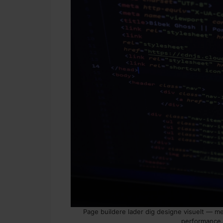
Page buildere lader dig designe visuelt — m
performance.