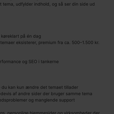
t tema, udfylder indhold, og så ser din side ud
 køreklart på én dag
s temaer eksisterer, premium fra ca. 500–1.500 kr.
rformance og SEO i tankerne
— du kan kun ændre det temaet tillader
dredevis af andre sider der bruger samme tema
hedsproblemer og manglende support
blogs, personlige hjemmesider og virksomheder der