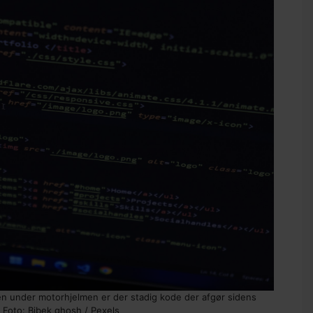
en under motorhjelmen er der stadig kode der afgør sidens
 Foto: Bibek ghosh / Pexels