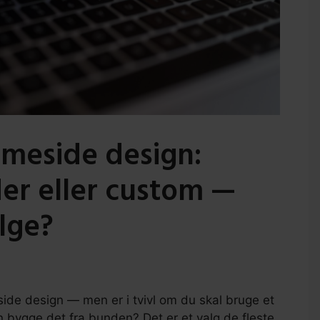
meside design:
er eller custom —
lge?
ide design — men er i tvivl om du skal bruge et
n bygge det fra bunden? Det er et valg de fleste