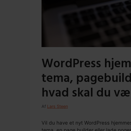
WordPress hjem
tema, pagebuild
hvad skal du væ
Af
Lars Steen
Vil du have et nyt WordPress hjemmes
tema, en page builder eller lade noge