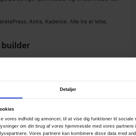
ratePress, Astra, Kadence. Alle tre er lette,
 builder
dig et grafisk drag-and-drop-interface til at
ve kode. Du ser ændringerne live mens du
Detaljer
e forudsætninger
ookies
 afstande og komponenter præcist som du vil
se vores indhold og annoncer, til at vise dig funktioner til sociale
ge skabeloner du kan tage udgangspunkt i
oplysninger om din brug af vores hjemmeside med vores partnere i
selv uden at kontakte en udvikler
ysepartnere. Vores partnere kan kombinere disse data med andr